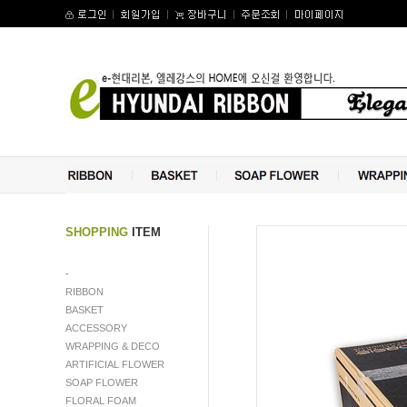
SHOPPING
ITEM
-
RIBBON
BASKET
ACCESSORY
WRAPPING & DECO
ARTIFICIAL FLOWER
수량증가
SOAP FLOWER
수량감소
FLORAL FOAM