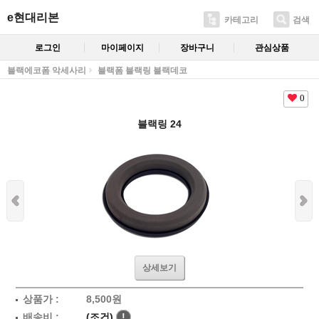
e현대리본
카테고리
검색
로그인
마이페이지
장바구니
관심상품
블랙에코폼 악세사리
블랙폼 블랙링 블랙데코
0
블랙링 24
상세보기
상품가 :
8,500
원
배송비 :
(조건)
!