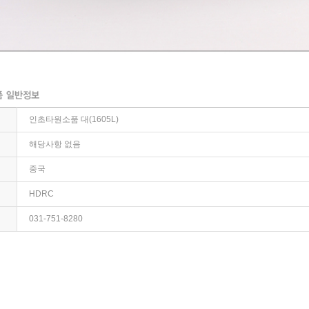
인초타원소품 대(1605L)
해당사항 없음
중국
HDRC
031-751-8280