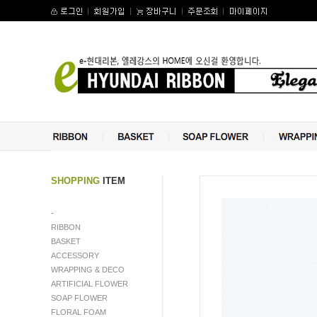
SHOPPING
ITEM
-
RIBBON
BASKET
ACCESSORY
WRAPPING & DECO
ARTIFICIAL FLOWER
수량증가
SOAP FLOWER
수량감소
FLORAL FOAM